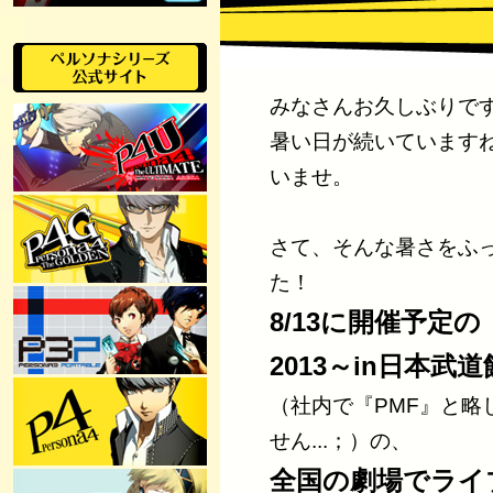
みなさんお久しぶりで
暑い日が続いていますね
いませ。
さて、そんな暑さをふ
た！
8/13に開催予定の『P
2013～in日本武
（社内で『PMF』と略
せん...；）の、
全国の劇場でライ