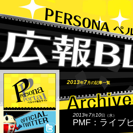
2013
7
年
月の記事一覧
2013
7
10
年
月
日（水）
PMF：ライブ