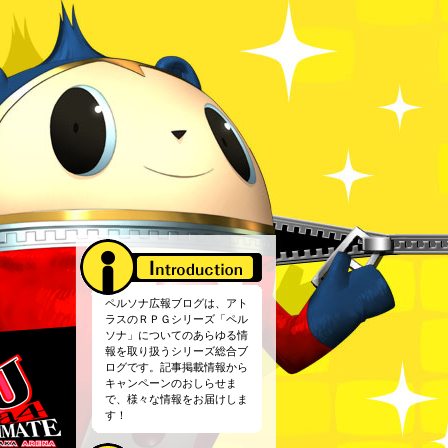
ペルソナ広報ブログは、アト
ラスのＲＰＧシリーズ「ペル
ソナ」についてのあらゆる情
報を取り扱うシリーズ総合ブ
ログです。記事掲載情報から
キャンペーンのおしらせま
で、様々な情報をお届けしま
す！