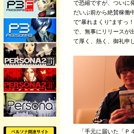
で恐縮ですが、ついに
だいぶ前から絶賛稼働中
で"暴れまくり"ますっ
で、無事にリリースが
て厚く、熱く、御礼申
「手元に届いた「Ｐ４