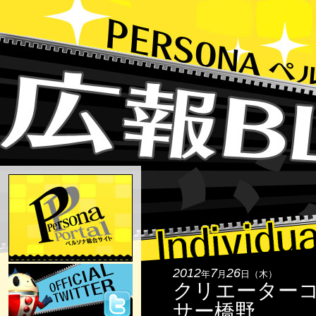
2012
7
26
年
月
日（木）
クリエーターコ
サー橋野