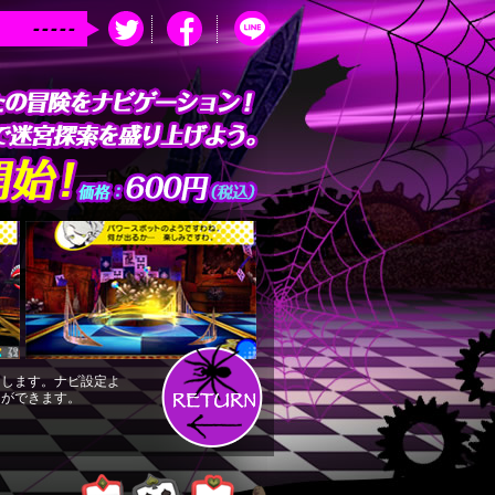
-----
加します。ナビ設定よ
とができます。