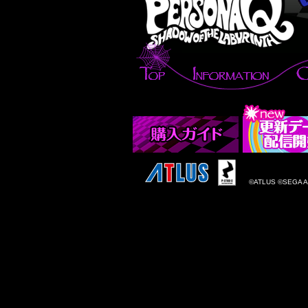
©ATLUS ©SEGA All 